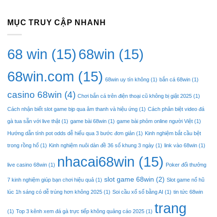
MỤC TRUY CẬP NHANH
68 win
(15)
68win
(15)
68win.com
(15)
68win uy tín không
(1)
bắn cá 68win
(1)
casino 68win
(4)
Chơi bắn cá trên điện thoại cũ không bị giật 2025
(1)
Cách nhận biết slot game bịp qua âm thanh và hiệu ứng
(1)
Cách phân biệt video đá
gà tua sẵn với live thật
(1)
game bài 68win
(1)
game bài phỏm online người Việt
(1)
Hướng dẫn tính pot odds dễ hiểu qua 3 bước đơn giản
(1)
Kinh nghiệm bắt cầu bệt
trong rồng hổ
(1)
Kinh nghiệm nuôi dàn đề 36 số khung 3 ngày
(1)
link vào 68win
(1)
nhacai68win
(15)
live casino 68win
(1)
Poker đổi thưởng
slot game 68win
(2)
7 kinh nghiệm giúp bạn chơi hiệu quả
(1)
Slot game nổ hũ
lúc 1h sáng có dễ trúng hơn không 2025
(1)
Soi cầu xổ số bằng AI
(1)
tin tức 68win
trang
(1)
Top 3 kênh xem đá gà trực tiếp không quảng cáo 2025
(1)