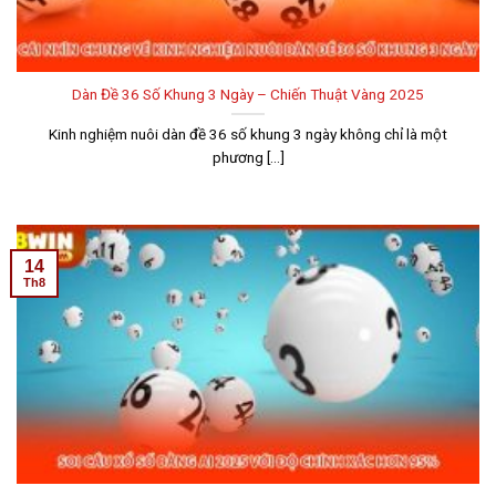
Dàn Đề 36 Số Khung 3 Ngày – Chiến Thuật Vàng 2025
Kinh nghiệm nuôi dàn đề 36 số khung 3 ngày không chỉ là một
phương [...]
14
Th8