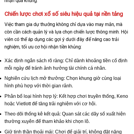
nhận quà khủng.
Chiến lược chơi xổ số siêu hiệu quả tại nền tảng
Việc tham gia dự thưởng không chỉ dựa vào may mắn, mà
còn cần cách quản lý và lựa chọn chiến lược thông minh. Hội
viên có thể áp dụng các gợi ý dưới đây để nâng cao trải
nghiệm, tối ưu cơ hội nhận tiền khủng:
Xác định ngân sách rõ ràng: Chỉ dành khoảng tiền cố định
mỗi ngày để tránh ảnh hưởng tài chính cá nhân.
Nghiên cứu lịch mở thưởng: Chọn khung giờ cùng loại
hình phù hợp với thời gian rảnh.
Phân bổ loại hình hợp lý: Kết hợp chơi truyền thống, Keno
hoặc Vietlott để tăng trải nghiệm với cơ hội.
Theo dõi thống kê kết quả: Quan sát các dãy số xuất hiện
thường xuyên để tham khảo khi chọn lô.
Giữ tinh thần thoải mái: Chơi để giải trí, không đặt nặng