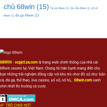
chủ 68win
(15)
Tài xỉu 68win
(1)
Xóc đĩa 68win
(1)
xổ số
đá gà 68win
(2)
68win
(1)
68WIN
-
ocpjct.za.com
là trang web chính thống của nhà cái
68win casino tại Việt Nam. Chúng tôi hân hạnh mang đến cho
bạn những trãi nghiệm đẳng cấp với kho trò chơi đồ sộ như: bắn
cá, đá gà, thể thao, live casino, xổ số, nổ hũ,..
68win.com
xanh
chín nhất thị trường cá cược.
TRÒ CHƠI HOT