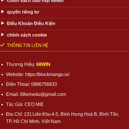
chính sách bảo mật 68win
quyền riêng tư
Điều Khoản Điều Kiện
chính sách cookie
THÔNG TIN LIÊN HỆ
Thương Hiệu:
68WIN
Website:
https://blockmango.io/
Điện Thoại:
0986756833
Email:
68winedu@gmail.com
Tác Giả:
CEO MIE
Địa Chỉ:
131 Liên Khu 4‑5, Bình Hưng Hoà B, Bình Tân,
TP. Hồ Chí Minh, Việt Nam