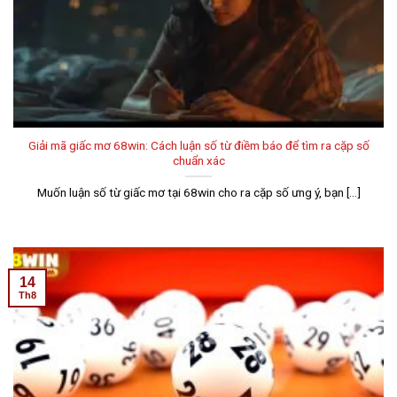
Giải mã giấc mơ 68win: Cách luận số từ điềm báo để tìm ra cặp số
chuẩn xác
Muốn luận số từ giấc mơ tại 68win cho ra cặp số ưng ý, bạn [...]
14
Th8