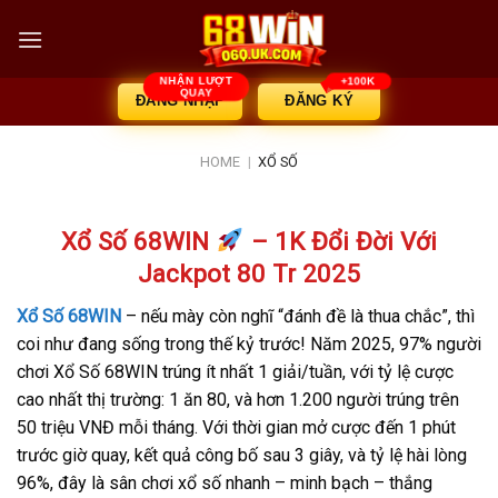
Chuyển
đến
nội
dung
ĐĂNG NHẬP
ĐĂNG KÝ
HOME
|
XỔ SỐ
Xổ Số 68WIN
– 1K Đổi Đời Với
Jackpot 80 Tr 2025
Xổ Số 68WIN
– nếu mày còn nghĩ “đánh đề là thua chắc”, thì
coi như đang sống trong thế kỷ trước! Năm 2025, 97% người
chơi Xổ Số 68WIN trúng ít nhất 1 giải/tuần, với tỷ lệ cược
cao nhất thị trường: 1 ăn 80, và hơn 1.200 người trúng trên
50 triệu VNĐ mỗi tháng. Với thời gian mở cược đến 1 phút
trước giờ quay, kết quả công bố sau 3 giây, và tỷ lệ hài lòng
96%, đây là sân chơi xổ số nhanh – minh bạch – thắng