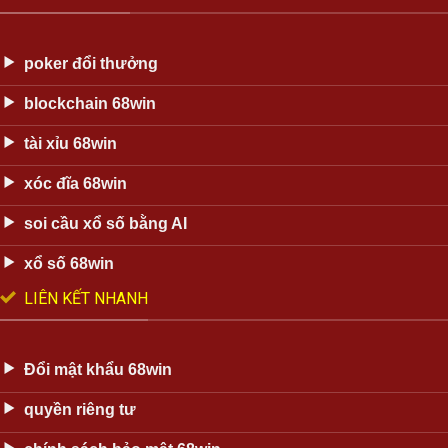
poker đổi thưởng
blockchain 68win
tài xỉu 68win
xóc đĩa 68win
soi cầu xổ số bằng AI
xổ số 68win
LIÊN KẾT NHANH
Đổi mật khẩu 68win
quyền riêng tư