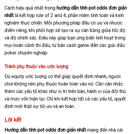
Cách hiệu quả nhất trong
hướng dẫn tính pot odds đơn giản
nhất
là kết hợp rule of 2 and 4, phần mềm tính toán và kinh
nghiệm thực chiến. Mỗi phương pháp đều có ưu và nhược
điểm riêng, khi phối hợp sẽ tạo ra sự cân bằng giữa tốc độ
và độ chính xác. Điều này giúp bạn ứng biến linh hoạt trong
mọi hoàn cảnh thi đấu, từ bàn cash game đến các giải đấu
poker chuyên nghiệp.
Tránh phụ thuộc vào ước lượng
Dù equity ước lượng có thể giúp quyết định nhanh, người
chơi không nên phụ thuộc hoàn toàn vào nó. Cần cân nhắc
thêm các yếu tố khác như vị trí trên bàn, hành vi của đối thủ
và mức vốn hiện tại. Chỉ khi kết hợp tất cả các yếu tố, quyết
định mới thật sự tối ưu và an toàn.
Lời kết
Hướng dẫn tính pot odds đơn giản nhất
mang đến nhà cái