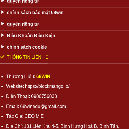
quyền riêng tư
chính sách bảo mật 68win
quyền riêng tư
Điều Khoản Điều Kiện
chính sách cookie
THÔNG TIN LIÊN HỆ
Thương Hiệu:
68WIN
Website:
https://blockmango.io/
Điện Thoại:
0986756833
Email:
68winedu@gmail.com
Tác Giả:
CEO MIE
Địa Chỉ:
131 Liên Khu 4‑5, Bình Hưng Hoà B, Bình Tân,