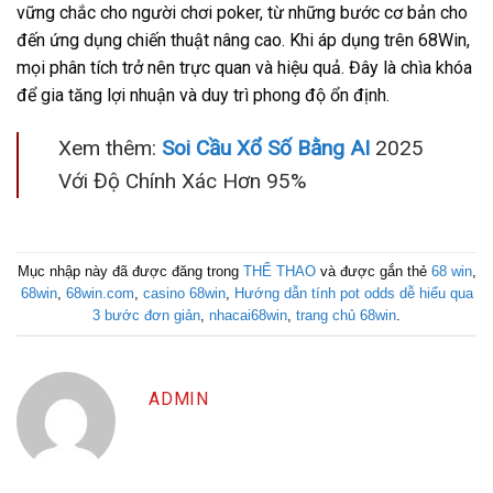
vững chắc cho người chơi poker, từ những bước cơ bản cho
đến ứng dụng chiến thuật nâng cao. Khi áp dụng trên 68Win,
mọi phân tích trở nên trực quan và hiệu quả. Đây là chìa khóa
để gia tăng lợi nhuận và duy trì phong độ ổn định.
Xem thêm:
Soi Cầu Xổ Số Bằng AI
2025
Với Độ Chính Xác Hơn 95%
Mục nhập này đã được đăng trong
THỂ THAO
và được gắn thẻ
68 win
,
68win
,
68win.com
,
casino 68win
,
Hướng dẫn tính pot odds dễ hiểu qua
3 bước đơn giản
,
nhacai68win
,
trang chủ 68win
.
ADMIN