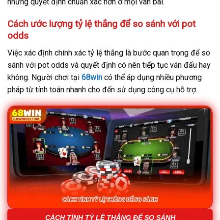
những quyết định chuẩn xác hơn ở mọi ván bài.
Cách ước lượng tỷ lệ thắng để so sánh với pot
odds
Việc xác định chính xác tỷ lệ thắng là bước quan trọng để so
sánh với pot odds và quyết định có nên tiếp tục ván đấu hay
không. Người chơi tại
68win
có thể áp dụng nhiều phương
pháp từ tính toán nhanh cho đến sử dụng công cụ hỗ trợ.
CÁCH TÍNH TỶ LỆ THẮNG ĐỂ SO SÁNH