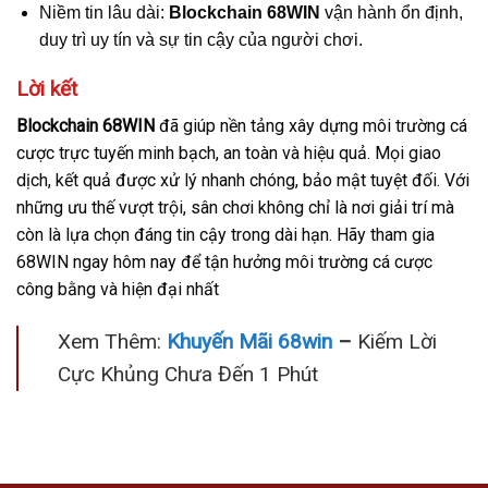
Niềm tin lâu dài:
Blockchain 68WIN
vận hành ổn định,
duy trì uy tín và sự tin cậy của người chơi.
Lời kết
Blockchain 68WIN
đã giúp nền tảng xây dựng môi trường cá
cược trực tuyến minh bạch, an toàn và hiệu quả. Mọi giao
dịch, kết quả được xử lý nhanh chóng, bảo mật tuyệt đối. Với
những ưu thế vượt trội, sân chơi không chỉ là nơi giải trí mà
còn là lựa chọn đáng tin cậy trong dài hạn. Hãy tham gia
68WIN ngay hôm nay để tận hưởng môi trường cá cược
công bằng và hiện đại nhất
Xem Thêm:
Khuyến Mãi 68win
–
Kiếm Lời
Cực Khủng Chưa Đến 1 Phút