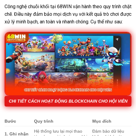
Công nghệ chuỗi khối tại 68WIN vận hành theo quy trình chặt
chẽ. Điều này đảm bảo mọi dịch vụ với kết quả trò chơi được
xử lý minh bạch, an toàn và nhanh chóng. Cụ thể như sau:
CHI TIẾT CÁCH HOẠT ĐỘNG BLOCKCHAIN CHO HỘI VIÊN
Bước
Quy trình
Mục đích
Hệ thống lưu lại mọi thao
Đảm bảo dữ liệu
1. Ghi nhận