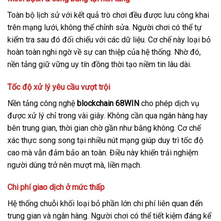
Toàn bộ lịch sử với kết quả trò chơi đều được lưu công khai
trên mạng lưới, không thể chỉnh sửa. Người chơi có thể tự
kiểm tra sau đó đối chiếu với các dữ liệu. Cơ chế này loại bỏ
hoàn toàn nghi ngờ về sự can thiệp của hệ thống. Nhờ đó,
nền tảng giữ vững uy tín đồng thời tạo niềm tin lâu dài.
Tốc độ xử lý yêu cầu vượt trội
Nền tảng công nghệ
blockchain 68WIN
cho phép dịch vụ
được xử lý chỉ trong vài giây. Không cần qua ngân hàng hay
bên trung gian, thời gian chờ gần như bằng không. Cơ chế
xác thực song song tại nhiều nút mạng giúp duy trì tốc độ
cao mà vẫn đảm bảo an toàn. Điều này khiến trải nghiệm
người dùng trở nên mượt mà, liền mạch.
Chi phí giao dịch ở mức thấp
Hệ thống chuỗi khối loại bỏ phần lớn chi phí liên quan đến
trung gian và ngân hàng. Người chơi có thể tiết kiệm đáng kể