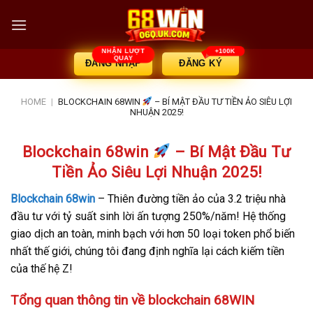
Chuyển
đến
nội
dung
ĐĂNG NHẬP
ĐĂNG KÝ
HOME
|
BLOCKCHAIN 68WIN
– BÍ MẬT ĐẦU TƯ TIỀN ẢO SIÊU LỢI
NHUẬN 2025!
Blockchain 68win
– Bí Mật Đầu Tư
Tiền Ảo Siêu Lợi Nhuận 2025!
Blockchain 68win
– Thiên đường tiền ảo của 3.2 triệu nhà
đầu tư với tỷ suất sinh lời ấn tượng 250%/năm! Hệ thống
giao dịch an toàn, minh bạch với hơn 50 loại token phổ biến
nhất thế giới, chúng tôi đang định nghĩa lại cách kiếm tiền
của thế hệ Z!
Tổng quan thông tin về blockchain 68WIN